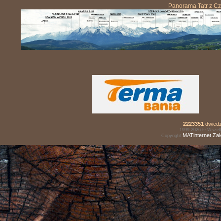
Panorama Tatr z C
2223351
dwiedz
1999-2026 © Wszelk
MATinternet
Za
Copyright