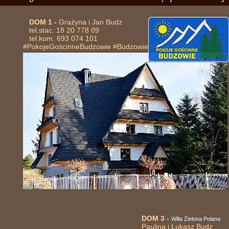
DOM 1 -
Grażyna i Jan Budz
tel.stac. 18 20 778 09
tel.kom. 693 074 101
#PokojeGościnneBudzowie #Budzowie #CzarnaGóra
DOM 3 -
Willa Zielona Polana
Paulina i Łukasz Budz