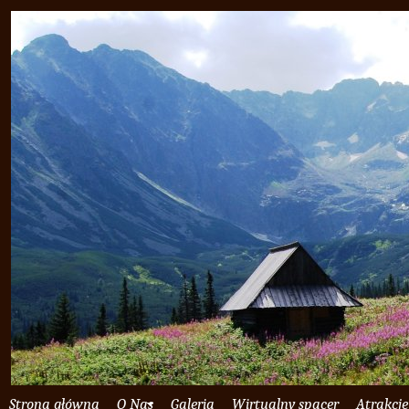
Strona główna
O Nas
Galeria
Wirtualny spacer
Atrakcje