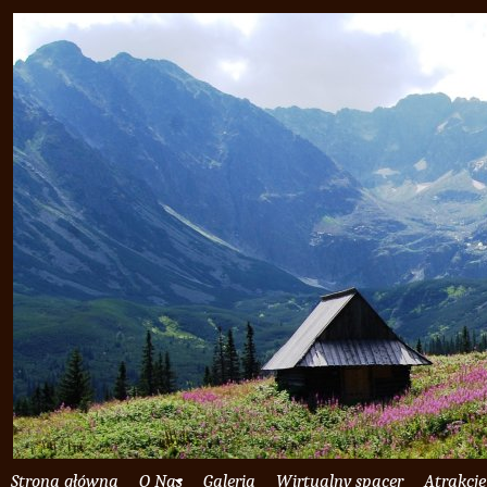
Strona główna
O Nas
Galeria
Wirtualny spacer
Atrakcje