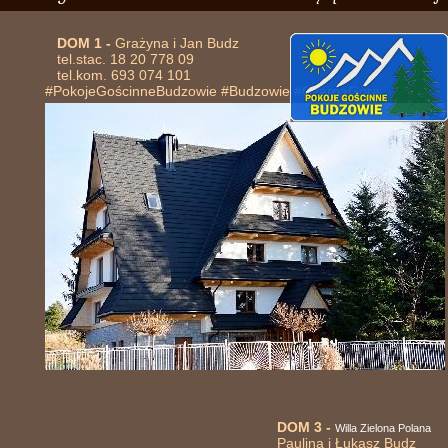
DOM 1 -
Grażyna i Jan Budz
tel.stac. 18 20 778 09
tel.kom. 693 074 101
#PokojeGościnneBudzowie #Budzowie #CzarnaGóra
DOM 3 -
Willa Zielona Polana
Paulina i Łukasz Budz