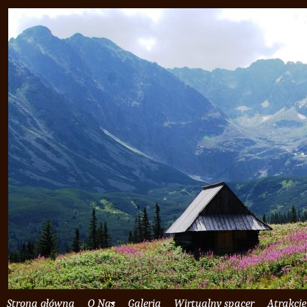
Strona główna
O Nas
Galeria
Wirtualny spacer
Atrakcje