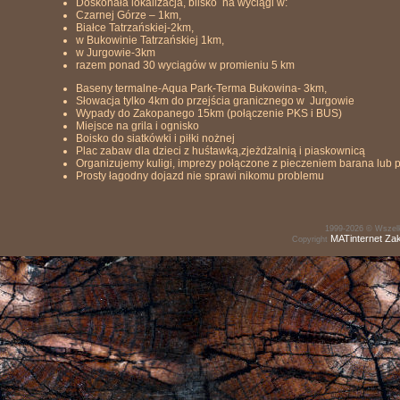
Doskonała lokalizacja, blisko na wyciągi w:
Czarnej Górze – 1km,
Białce Tatrzańskiej-2km,
w Bukowinie Tatrzańskiej 1km,
w Jurgowie-3km
razem ponad 30 wyciągów w promieniu 5 km
Baseny termalne-Aqua Park-Terma Bukowina- 3km,
Słowacja tylko 4km do przejścia granicznego w Jurgowie
Wypady do Zakopanego 15km (połączenie PKS i BUS)
Miejsce na grila i ognisko
Boisko do siatkówki i piłki nożnej
Plac zabaw dla dzieci z huśtawką,zjeżdżalnią i piaskownicą
Organizujemy kuligi, imprezy połączone z pieczeniem barana lub 
Prosty łagodny dojazd nie sprawi nikomu problemu
1999-2026 © Wszelk
MATinternet
Za
Copyright