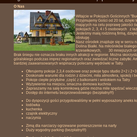
O Nas
Witajcie w Pokojach Gościnnych "Bu
Przyjmujemy Gości od 20 lat, dzięki
mających na celu poprawę jakości 
pokojach 2, 3, 4 i 5 osobowych z ł
Jesteśmy małą rodzinną firmą, dzię
obsługę.
Nasz ośrodek znajduje się w sercu na
Dolina Białki. Na miłośników biał
krzesełkowych, 30 mniejszych orczy
Brak śniegu nie oznacza braku innych atrakcji w regionie. Można skorzys
góralskiego podczas imprez regionalnych oraz zwiedzać liczne zabytki. 
bardziej zaawansowanych wspinaczy polecamy wędrówki w Tatry.
Oferujemy pokoje 2,3,4 osobowe oraz pokoje typu studio 2+2 i 2
Doskonałe warunki dla rodzin z dziećmi, miła atmosfera, spokój i 
Pokoje ciepłe przytulne ,część z balkonami i widokiem na Tatry
Wyżywienie na miejscu, smaczna domowa kuchnia
Zapraszamy na salę kominkową gdzie można mile spędzać wieczo
Dostęp do internetu bezprzewodowego (bezpłatny!!!)
Do dyspozycji gości przygotowaliśmy w pełni wyposażony aneks 
lodówka
kuchenka
czajnik elektryczny
naczynia
Zimą dla narciarzy ogrzewane pomieszczenie na narty
Duży wygodny parking (bezpłatny!!!)