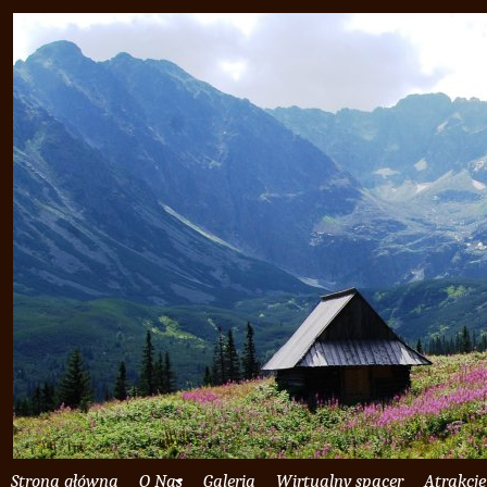
Strona główna
O Nas
Galeria
Wirtualny spacer
Atrakcje