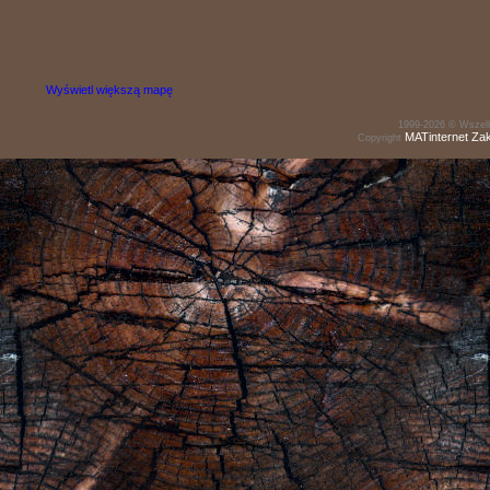
Wyświetl większą mapę
1999-2026 © Wszelk
MATinternet
Za
Copyright