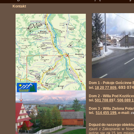
Kontakt
Dom 1 - Pokoje Gościnne B
693 074
tel.
18 20 77 809
,
Dom 2 - Willa Pod Kozińce
tel.
501 708 89
7,
506 089 
Dom 3 - Willa Zielona Pola
tel.
514 455 199
, e-mail:
z
Dojazd do naszego obiektu
zjazd z Zakopianki w No
jedzie się ok.15 km mijaj