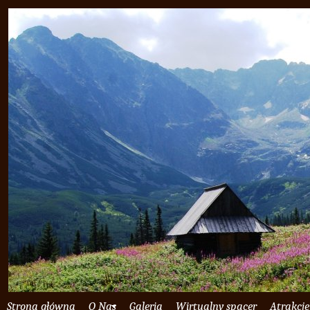
Strona główna
O Nas
Galeria
Wirtualny spacer
Atrakcje