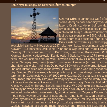
Fot. Krzyż milenijny na Czarnej Górze 902m npm
Czarna Góra
to tatrzańska wieś gór
siodle której pierwsi osadnicy wybu
lasem. Osadnicy, którzy byli drwal
wysokiej przełęczy, w miejscu trudn
nich dotarli tutaj z Bałkanów ucho
jest po raz pierwszy w 1589 roku j
przez Olbrachta Łaskiego dóbr klu
Białce ustabilizowała się polsko-węg
właścicieli zamku w Niedzicy. W 1637 roku
kronikarze wspominają
paste
Stawem.
Na początku XVII wieku z nadania węgierskiego rodu Horwat
Czarnej Górze mieszkali m.in.
Budzowie, Sarnowie, Kowalowie, Plut
Kiernoziakowie, Hudziakowie, Kałafutowie, i Świerkowie. W 1773 roku 
czasu we wsi osiedliło się już wielu nowych osadników z Podhala oraz są
lasów. Na wyrąbanej ziemi (
zarębku
) usuwano kamienie (
skole
) przez c
charakter pastersko – rolniczy. Do połowy XIX wieku bacowie organizowal
i halach tatrzańskich wypasano krowy i jałówki. Trudne warunki gospod
głąb Węgier. W XIX wieku, a także po obu wojnach światowych wielu mi
terenach b. Czechosłowacji. W 1920 roku Czarna Góra znalazła się w 
npm) rozegrane zostały I krajowe zawody szybowcowe, zwane wtedy kon
lotniarzy i modelarzy, którzy co roku przeprowadzają Zawody Makie
Krzyżową, zaś w
Zielone Świątki palą
watry.
W 2000 roku dla uczczeni
Milenijny na wzór Krzyża wzniesionego przed stu laty na Giewoncie. Z 
wsi warto odwiedzić nowe kościoły, a także zwiedzić Zagrodę Korkosz
mogą obserwować archaiczną gospodarkę rolną; latem suszenie siana, 
Górze dynamicznie rozwija się turystyka. Panorama Tatr, krystalicznie czy
Zimą wieś gości narciarzy, na których czekają oświetlone wyciągi ze 
częściej stawiają na obsługę ruchu turystycznego, rozwija się baza nocl