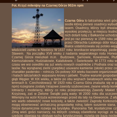
Fot. Krzyż milenijny na Czarnej Górze 902m npm
Czarna Góra
to tatrzańska wieś gór
siodle której pierwsi osadnicy wybu
lasem. Osadnicy, którzy byli drwal
wysokiej przełęczy, w miejscu trudn
nich dotarli tutaj z Bałkanów ucho
jest po raz pierwszy w 1589 roku j
przez Olbrachta Łaskiego dóbr klu
Białce ustabilizowała się polsko-węg
właścicieli zamku w Niedzicy. W 1637 roku
kronikarze wspominają
paste
Stawem.
Na początku XVII wieku z nadania węgierskiego rodu Horwat
Czarnej Górze mieszkali m.in.
Budzowie, Sarnowie, Kowalowie, Plut
Kiernoziakowie, Hudziakowie, Kałafutowie, i Świerkowie. W 1773 roku 
czasu we wsi osiedliło się już wielu nowych osadników z Podhala oraz są
lasów. Na wyrąbanej ziemi (
zarębku
) usuwano kamienie (
skole
) przez c
charakter pastersko – rolniczy. Do połowy XIX wieku bacowie organizowal
i halach tatrzańskich wypasano krowy i jałówki. Trudne warunki gospod
głąb Węgier. W XIX wieku, a także po obu wojnach światowych wielu mi
terenach b. Czechosłowacji. W 1920 roku Czarna Góra znalazła się w 
npm) rozegrane zostały I krajowe zawody szybowcowe, zwane wtedy kon
lotniarzy i modelarzy, którzy co roku przeprowadzają Zawody Makie
Krzyżową, zaś w
Zielone Świątki palą
watry.
W 2000 roku dla uczczeni
Milenijny na wzór Krzyża wzniesionego przed stu laty na Giewoncie. Z 
wsi warto odwiedzić nowe kościoły, a także zwiedzić Zagrodę Korkosz
mogą obserwować archaiczną gospodarkę rolną; latem suszenie siana, 
Górze dynamicznie rozwija się turystyka. Panorama Tatr, krystalicznie czy
Zimą wieś gości narciarzy, na których czekają oświetlone wyciągi ze 
częściej stawiają na obsługę ruchu turystycznego, rozwija się baza nocl