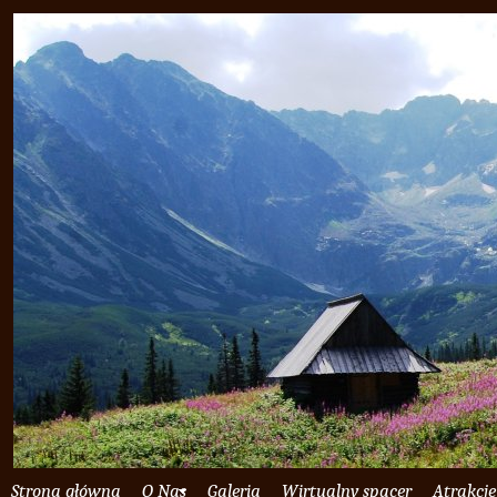
Strona główna
O Nas
Galeria
Wirtualny spacer
Atrakcje