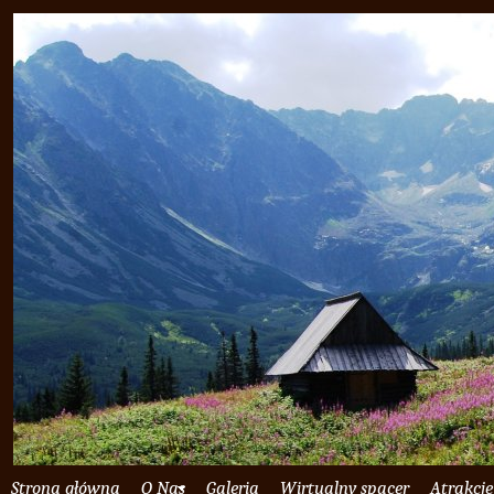
Strona główna
O Nas
Galeria
Wirtualny spacer
Atrakcje