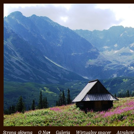
Strona główna
O Nas
Galeria
Wirtualny spacer
Atrakcje