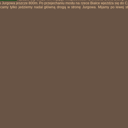
u Jurgowa jeszcze 800m. Po przejechaniu mostu na rzece Białce wjeżdża się do C
camy tylko jedziemy nadal główną drogą w stronę Jurgowa. Mijamy po lewej st