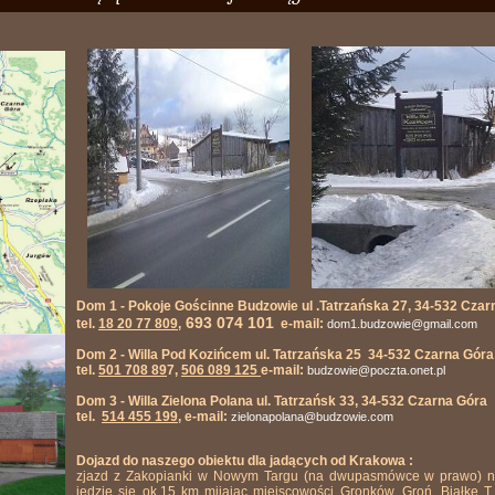
Dom 1 - Pokoje Gościnne Budzowie ul .Tatrzańska 27, 34-532 Czar
693 074 101
tel.
18 20 77 809
,
e-mail:
dom1.budzowie@gmail.com
Dom 2 - Willa Pod Kozińcem ul. Tatrzańska 25 34-532 Czarna Góra
tel.
501 708 89
7,
506 089 125
e-mail:
budzowie@poczta.onet.pl
Dom 3 - Willa Zielona Polana ul. Tatrzańsk 33, 34-532 Czarna Góra
tel.
514 455 199
, e-mail:
zielonapolana@budzowie.com
Dojazd do naszego obiektu dla jadących od Krakowa :
zjazd z Zakopianki w Nowym Targu (na dwupasmówce w prawo) n
jedzie się ok.15 km mijając miejscowości Gronków, Groń, Białkę 