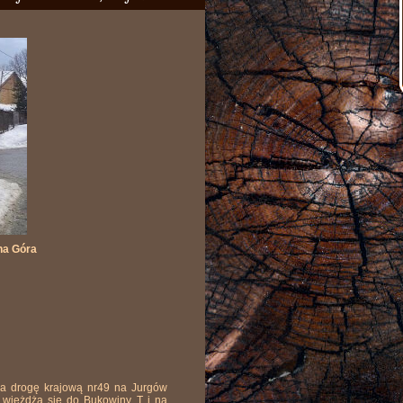
na Góra
a drogę krajową nr49 na Jurgów
T wjeżdża się do Bukowiny T i na