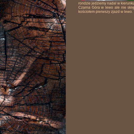
rondzie jedziemy nadal w kierunk
Czarna Góra w lewo ale nie skrę
kościołem pierwszy zjazd w lewo.