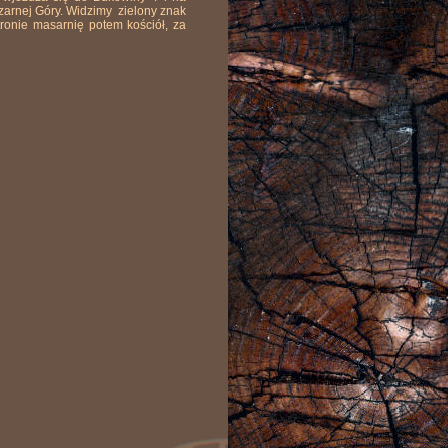
zarnej Góry. Widzimy zielony znak
ronie masarnię potem kościół, za