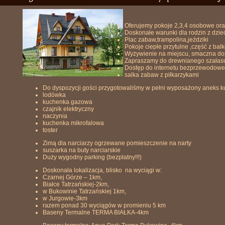
Oferujemy pokoje 2,3,4 osobowe ora
Doskonałe warunki dla rodzin z dzie
Plac zabaw,trampolina,jeździki
Pokoje ciepłe przytulne ,część z bal
Wyżywienie na miejscu, smaczna d
Zapraszamy do drewnianego szałasu
Dostęp do internetu bezprzewodoweg
salka zabaw z piłkarzykami
Do dyspozycji gości przygotowaliśmy w pełni wyposażony aneks 
lodówka
kuchenka gazowa
czajnik elektryczny
naczynia
kuchenka mikrofalowa
toster
Zimą dla narciarzy ogrzewane pomieszczenie na narty
suszarka na buty narciarskie
Duży wygodny parking (bezpłatny!!!)
Doskonała lokalizacja, blisko na wyciągi w:
Czarnej Górze – 1km,
Białce Tatrzańskiej-2km,
w Bukowinie Tatrzańskiej 1km,
w Jurgowie-3km
razem ponad 30 wyciągów w promieniu 5 km
Baseny Termalne TERMA BIAŁKA-4km