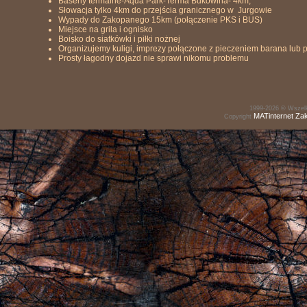
Baseny termalne-Aqua Park-Terma Bukowina- 4km,
Słowacja tylko 4km do przejścia granicznego w Jurgowie
Wypady do Zakopanego 15km (połączenie PKS i BUS)
Miejsce na grila i ognisko
Boisko do siatkówki i piłki nożnej
Organizujemy kuligi, imprezy połączone z pieczeniem barana lub 
Prosty łagodny dojazd nie sprawi nikomu problemu
1999-2026 © Wszelk
MATinternet
Za
Copyright