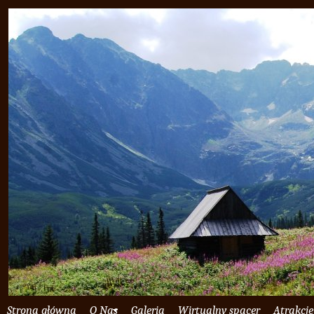
Strona główna
O Nas
Galeria
Wirtualny spacer
Atrakcje