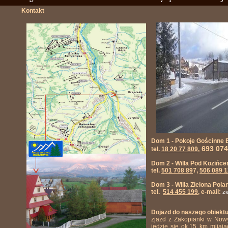
Kontakt
Dom 1 - Pokoje Gościnne B
693 074
tel.
18 20 77 809
,
Dom 2 - Willa Pod Kozińce
tel.
501 708 89
7,
506 089 
Dom 3 - Willa Zielona Pola
tel.
514 455 199
, e-mail:
z
Dojazd do naszego obiektu
zjazd z Zakopianki w No
jedzie się ok.15 km mijaj