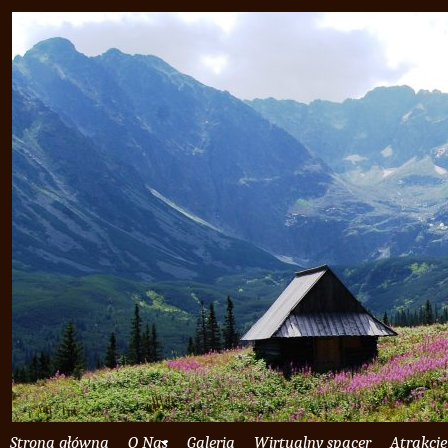
Strona główna
O Nas
Galeria
Wirtualny spacer
Atrakcje