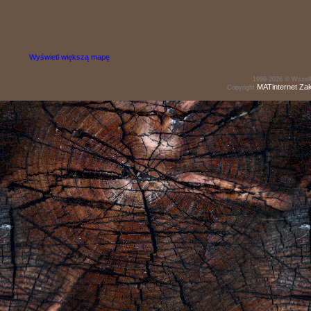
Wyświetl większą mapę
1999-2026 © Wszelk
MATinternet
Za
Copyright