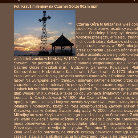
Fot. Krzyż milenijny na Czarnej Górze 902m npm
Czarna Góra
to tatrzańska wieś gór
siodle której pierwsi osadnicy wybu
lasem. Osadnicy, którzy byli drwal
wysokiej przełęczy, w miejscu trudn
nich dotarli tutaj z Bałkanów ucho
jest po raz pierwszy w 1589 roku j
przez Olbrachta Łaskiego dóbr klu
Białce ustabilizowała się polsko-węg
właścicieli zamku w Niedzicy. W 1637 roku
kronikarze wspominają
paste
Stawem.
Na początku XVII wieku z nadania węgierskiego rodu Horwat
Czarnej Górze mieszkali m.in.
Budzowie, Sarnowie, Kowalowie, Plut
Kiernoziakowie, Hudziakowie, Kałafutowie, i Świerkowie. W 1773 roku 
czasu we wsi osiedliło się już wielu nowych osadników z Podhala oraz są
lasów. Na wyrąbanej ziemi (
zarębku
) usuwano kamienie (
skole
) przez c
charakter pastersko – rolniczy. Do połowy XIX wieku bacowie organizowal
i halach tatrzańskich wypasano krowy i jałówki. Trudne warunki gospod
głąb Węgier. W XIX wieku, a także po obu wojnach światowych wielu mi
terenach b. Czechosłowacji. W 1920 roku Czarna Góra znalazła się w 
npm) rozegrane zostały I krajowe zawody szybowcowe, zwane wtedy kon
lotniarzy i modelarzy, którzy co roku przeprowadzają Zawody Makie
Krzyżową, zaś w
Zielone Świątki palą
watry.
W 2000 roku dla uczczeni
Milenijny na wzór Krzyża wzniesionego przed stu laty na Giewoncie. Z 
wsi warto odwiedzić nowe kościoły, a także zwiedzić Zagrodę Korkosz
mogą obserwować archaiczną gospodarkę rolną; latem suszenie siana, 
Górze dynamicznie rozwija się turystyka. Panorama Tatr, krystalicznie czy
Zimą wieś gości narciarzy, na których czekają oświetlone wyciągi ze 
częściej stawiają na obsługę ruchu turystycznego, rozwija się baza nocl