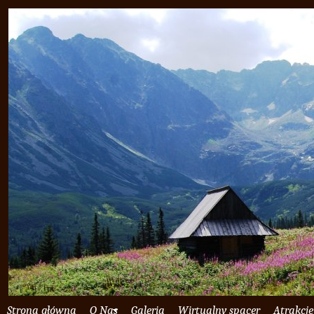
Strona główna
O Nas
Galeria
Wirtualny spacer
Atrakcje