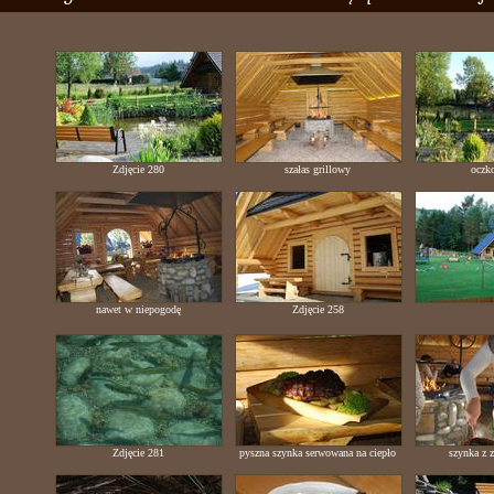
Zdjęcie 280
szałas grillowy
oczk
nawet w niepogodę
Zdjęcie 258
Zdjęcie 281
pyszna szynka serwowana na ciepło
szynka z 