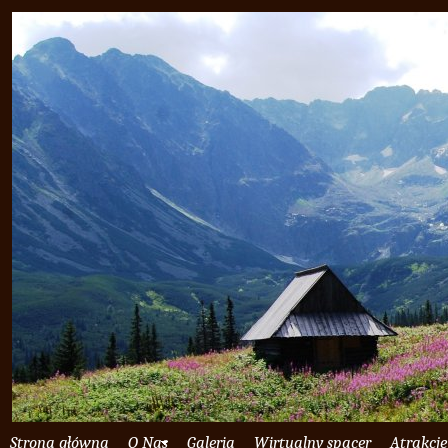
Strona główna
O Nas
Galeria
Wirtualny spacer
Atrakcje