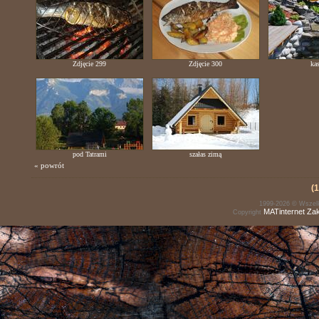
Zdjęcie 299
Zdjęcie 300
ka
pod Tatrami
szałas zimą
« powrót
(1
1999-2026 © Wszelk
MATinternet
Za
Copyright