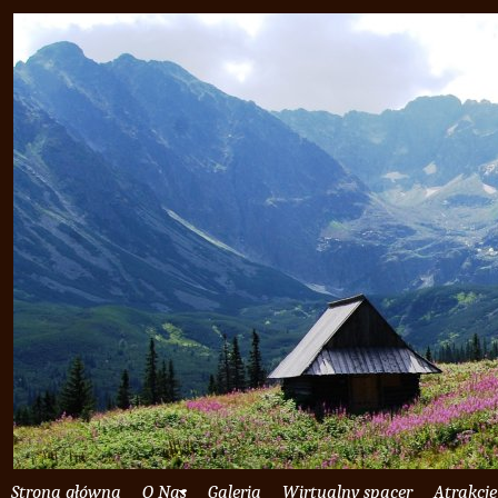
Strona główna
O Nas
Galeria
Wirtualny spacer
Atrakcje