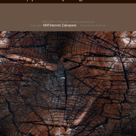
1999-2026 © Wszelkie prawa zastrzeżone
MATinternet
Zakopane
Copyright
:: Powered by AntCms